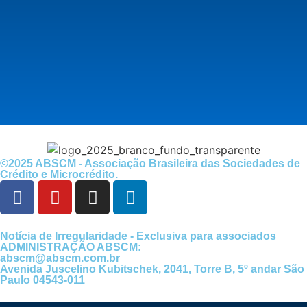
©2025 ABSCM - Associação Brasileira das Sociedades de
Crédito e Microcrédito.
Notícia de Irregularidade - Exclusiva para associados
ADMINISTRAÇÃO ABSCM:
abscm@abscm.com.br
Avenida Juscelino Kubitschek, 2041, Torre B, 5º andar São
Paulo 04543-011